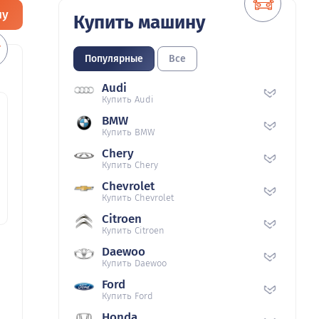
ну
Купить машину
Популярные
Все
Audi
Купить Audi
BMW
Купить BMW
Chery
Купить Chery
Chevrolet
Купить Chevrolet
Citroen
Купить Citroen
Daewoo
Купить Daewoo
Ford
Купить Ford
Honda