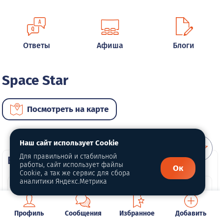
Ответы
Афиша
Блоги
Space Star
Посмотреть на карте
Наш сайт использует Cookie
Для правильной и стабильной
ВИП автомобили
работы, сайт использует файлы
Ок
Cookie, а так же сервис для сбора
аналитики Яндекс.Метрика
Профиль
Сообщения
Избранное
Добавить