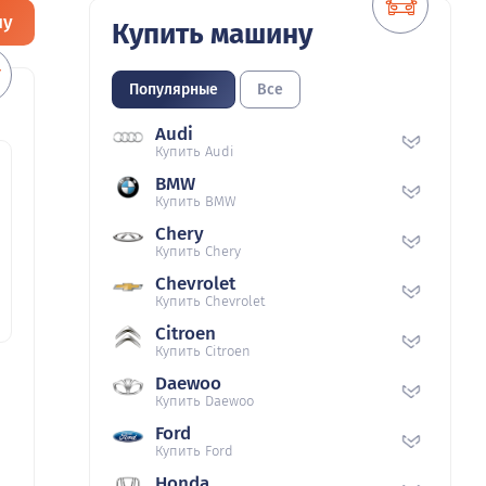
ну
Купить машину
Популярные
Все
Audi
Купить Audi
BMW
Купить BMW
Chery
Купить Chery
Chevrolet
Купить Chevrolet
Citroen
Купить Citroen
Daewoo
Купить Daewoo
Ford
Купить Ford
Honda