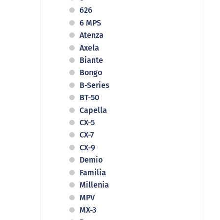
626
6 MPS
Atenza
Axela
Biante
Bongo
B-Series
BT-50
Capella
CX-5
CX-7
CX-9
Demio
Familia
Millenia
MPV
MX-3