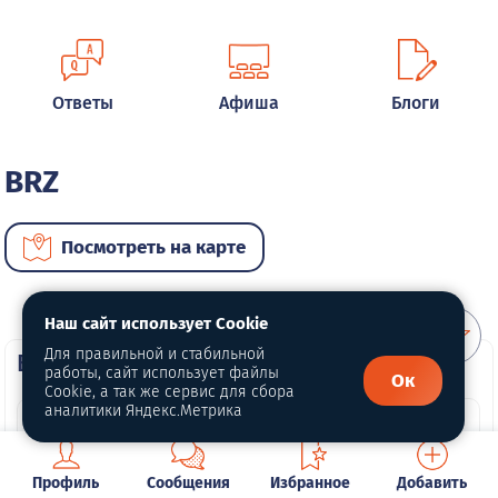
Ответы
Афиша
Блоги
BRZ
Посмотреть на карте
Наш сайт использует Cookie
Для правильной и стабильной
ВИП автомобили
работы, сайт использует файлы
Ок
Cookie, а так же сервис для сбора
аналитики Яндекс.Метрика
Профиль
Сообщения
Избранное
Добавить