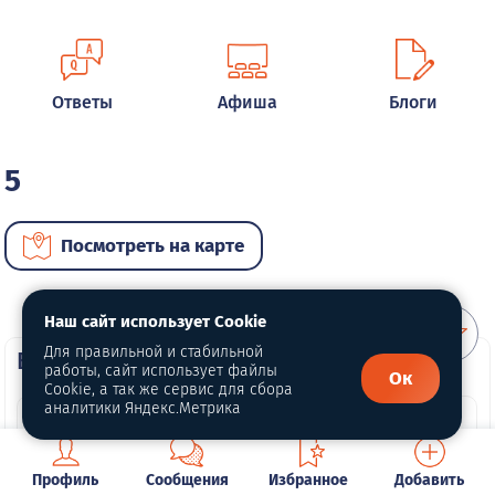
Ответы
Афиша
Блоги
5
Посмотреть на карте
Наш сайт использует Cookie
Для правильной и стабильной
ВИП автомобили
работы, сайт использует файлы
Ок
Cookie, а так же сервис для сбора
аналитики Яндекс.Метрика
Профиль
Сообщения
Избранное
Добавить