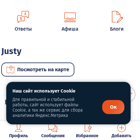
Ответы
Афиша
Блоги
Justy
Посмотреть на карте
Наш сайт использует Cookie
Для правильной и стабильной
ВИП автомобили
работы, сайт использует файлы
Ок
Cookie, а так же сервис для сбора
аналитики Яндекс.Метрика
Профиль
Сообщения
Избранное
Добавить