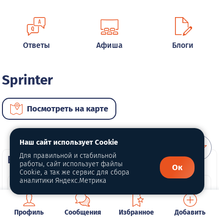
Ответы
Афиша
Блоги
Sprinter
Посмотреть на карте
Наш сайт использует Cookie
Для правильной и стабильной
ВИП автомобили
работы, сайт использует файлы
Ок
Cookie, а так же сервис для сбора
аналитики Яндекс.Метрика
Профиль
Сообщения
Избранное
Добавить