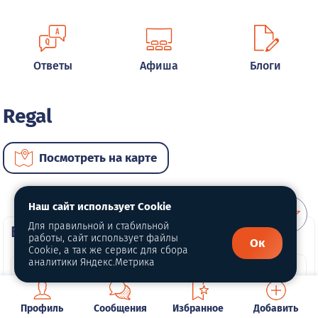
Ответы
Афиша
Блоги
Regal
Посмотреть на карте
Наш сайт использует Cookie
Для правильной и стабильной
ВИП автомобили
работы, сайт использует файлы
Ок
Cookie, а так же сервис для сбора
аналитики Яндекс.Метрика
Профиль
Сообщения
Избранное
Добавить