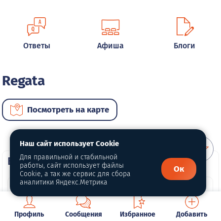
Ответы
Афиша
Блоги
Regata
Посмотреть на карте
Наш сайт использует Cookie
Для правильной и стабильной
ВИП автомобили
работы, сайт использует файлы
Ок
Cookie, а так же сервис для сбора
аналитики Яндекс.Метрика
Профиль
Сообщения
Избранное
Добавить