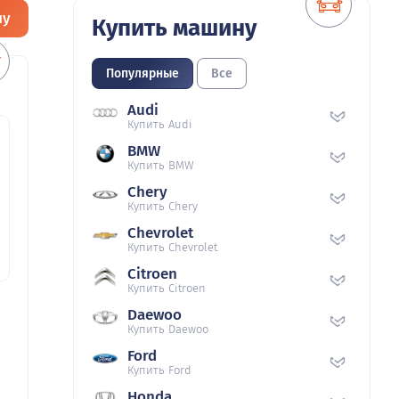
ну
Купить машину
Популярные
Все
Audi
Купить Audi
BMW
Купить BMW
Chery
Купить Chery
Chevrolet
Купить Chevrolet
Citroen
Купить Citroen
Daewoo
Купить Daewoo
Ford
Купить Ford
Honda