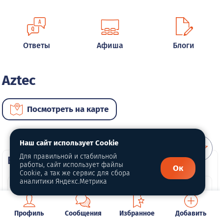
Ответы
Афиша
Блоги
Aztec
Посмотреть на карте
Наш сайт использует Cookie
Для правильной и стабильной
ВИП автомобили
работы, сайт использует файлы
Ок
Cookie, а так же сервис для сбора
аналитики Яндекс.Метрика
Профиль
Сообщения
Избранное
Добавить