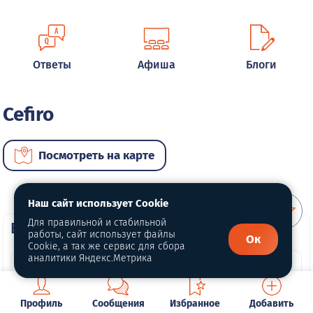
Ответы
Афиша
Блоги
Cefiro
Посмотреть на карте
Наш сайт использует Cookie
Для правильной и стабильной
ВИП автомобили
работы, сайт использует файлы
Ок
Cookie, а так же сервис для сбора
аналитики Яндекс.Метрика
Профиль
Сообщения
Избранное
Добавить