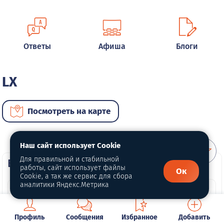
Ответы
Афиша
Блоги
LX
Посмотреть на карте
Наш сайт использует Cookie
Для правильной и стабильной
ВИП автомобили
работы, сайт использует файлы
Ок
Cookie, а так же сервис для сбора
аналитики Яндекс.Метрика
Профиль
Сообщения
Избранное
Добавить