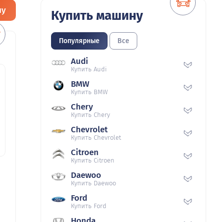
ну
Купить машину
Популярные
Все
Audi
Купить Audi
BMW
Купить BMW
Chery
Купить Chery
Chevrolet
Купить Chevrolet
Citroen
Купить Citroen
Daewoo
Купить Daewoo
Ford
Купить Ford
Honda