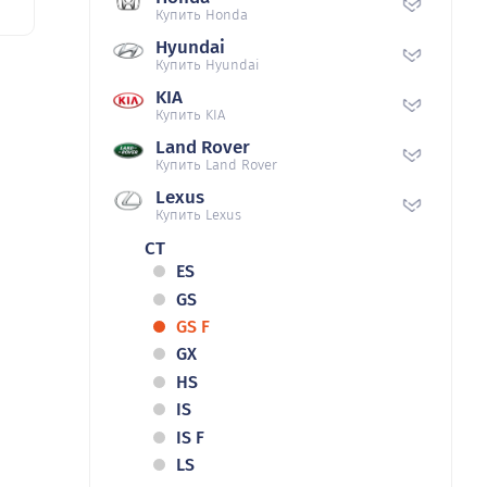
Купить Honda
Hyundai
Купить Hyundai
KIA
Купить KIA
Land Rover
Купить Land Rover
Lexus
Купить Lexus
CT
ES
GS
GS F
GX
HS
IS
IS F
LS