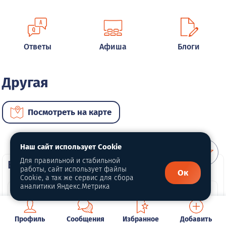
Ответы
Афиша
Блоги
Другая
Посмотреть на карте
Наш сайт использует Cookie
Для правильной и стабильной
ВИП автомобили
работы, сайт использует файлы
Ок
Cookie, а так же сервис для сбора
аналитики Яндекс.Метрика
Профиль
Сообщения
Избранное
Добавить