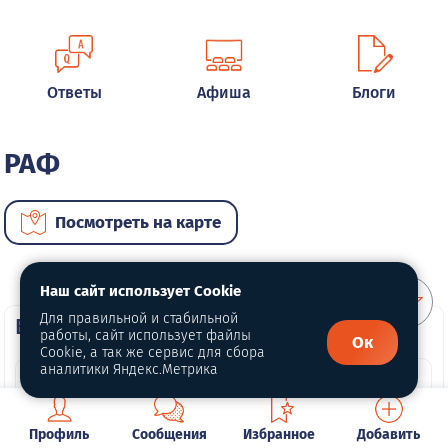
Ответы
Афиша
Блоги
РАФ
Посмотреть на карте
Наш сайт использует Cookie
Для правильной и стабильной
ВИП автомобили
работы, сайт использует файлы
Ок
Cookie, а так же сервис для сбора
аналитики Яндекс.Метрика
Профиль
Сообщения
Избранное
Добавить