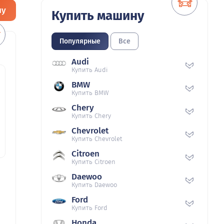
ну
Купить машину
Популярные
Все
Audi
Купить Audi
BMW
Купить BMW
Chery
Купить Chery
Chevrolet
Купить Chevrolet
Citroen
Купить Citroen
Daewoo
Купить Daewoo
Ford
Купить Ford
Honda