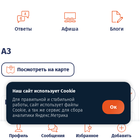
Ответы
Афиша
Блоги
A3
Посмотреть на карте
Наш сайт использует Cookie
Для правильной и стабильной
ВИП автомобили
работы, сайт использует файлы
Ок
Cookie, а так же сервис для сбора
аналитики Яндекс.Метрика
Профиль
Сообщения
Избранное
Добавить