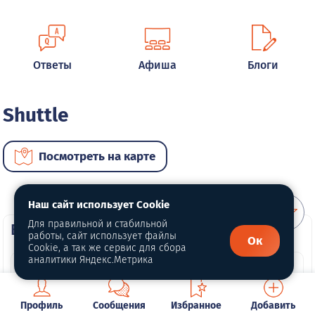
Ответы
Афиша
Блоги
Shuttle
Посмотреть на карте
Наш сайт использует Cookie
Для правильной и стабильной
ВИП автомобили
работы, сайт использует файлы
Ок
Cookie, а так же сервис для сбора
аналитики Яндекс.Метрика
Профиль
Сообщения
Избранное
Добавить