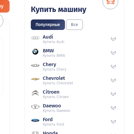
ну
Купить машину
Популярные
Все
Audi
Купить Audi
BMW
Купить BMW
Chery
Купить Chery
Chevrolet
Купить Chevrolet
Citroen
Купить Citroen
Daewoo
Купить Daewoo
Ford
Купить Ford
Honda