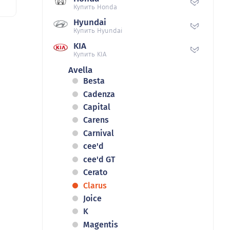
Купить Honda
Hyundai
Купить Hyundai
KIA
Купить KIA
Avella
Besta
Cadenza
Capital
Carens
Carnival
cee'd
cee'd GT
Cerato
Clarus
Joice
K
Magentis