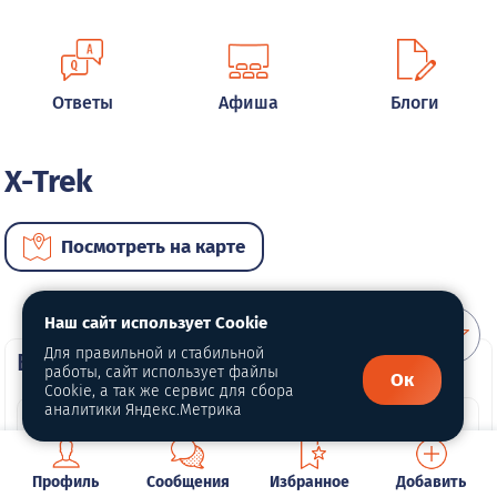
Ответы
Афиша
Блоги
X-Trek
Посмотреть на карте
Наш сайт использует Cookie
Для правильной и стабильной
ВИП автомобили
работы, сайт использует файлы
Ок
Cookie, а так же сервис для сбора
аналитики Яндекс.Метрика
Профиль
Сообщения
Избранное
Добавить