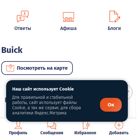
Ответы
Афиша
Блоги
Buick
Посмотреть на карте
Наш сайт использует Cookie
Для правильной и стабильной
ВИП автомобили
работы, сайт использует файлы
Ок
Cookie, а так же сервис для сбора
аналитики Яндекс.Метрика
Профиль
Сообщения
Избранное
Добавить