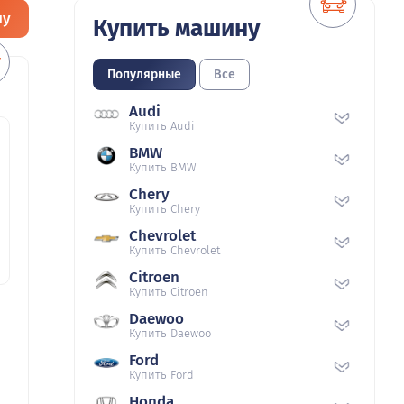
ну
Купить машину
Популярные
Все
Audi
Купить Audi
BMW
Купить BMW
Chery
Купить Chery
Chevrolet
Купить Chevrolet
Citroen
Купить Citroen
Daewoo
Купить Daewoo
Ford
Купить Ford
Honda