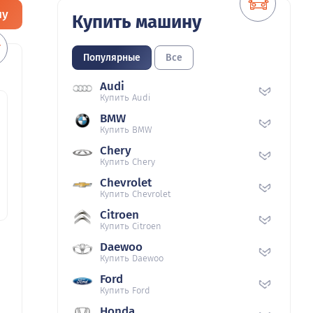
ну
Купить машину
Популярные
Все
Audi
Купить Audi
BMW
Купить BMW
Chery
Купить Chery
Chevrolet
Купить Chevrolet
Citroen
Купить Citroen
Daewoo
Купить Daewoo
Ford
Купить Ford
Honda