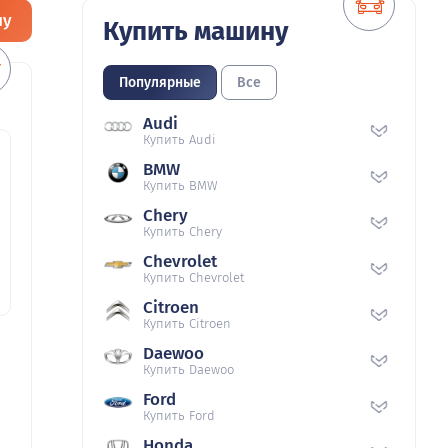
ну
Купить машину
Популярные
Все
Audi
Купить Audi
BMW
Купить BMW
Chery
Купить Chery
Chevrolet
Купить Chevrolet
Citroen
Купить Citroen
Daewoo
Купить Daewoo
Ford
Купить Ford
Honda