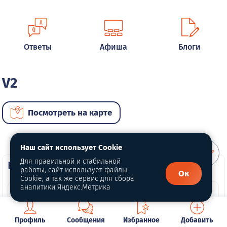
Ответы
Афиша
Блоги
V2
Посмотреть на карте
Наш сайт использует Cookie
Для правильной и стабильной
ВИП автомобили
работы, сайт использует файлы
Ок
Cookie, а так же сервис для сбора
аналитики Яндекс.Метрика
Профиль
Сообщения
Избранное
Добавить