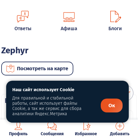
Ответы
Афиша
Блоги
Zephyr
Посмотреть на карте
Наш сайт использует Cookie
Для правильной и стабильной
ВИП автомобили
работы, сайт использует файлы
Ок
Cookie, а так же сервис для сбора
аналитики Яндекс.Метрика
Профиль
Сообщения
Избранное
Добавить