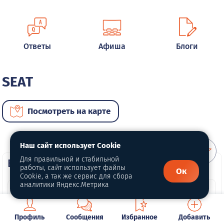
Ответы
Афиша
Блоги
SEAT
Посмотреть на карте
Наш сайт использует Cookie
Для правильной и стабильной
ВИП автомобили
работы, сайт использует файлы
Ок
Cookie, а так же сервис для сбора
аналитики Яндекс.Метрика
Профиль
Сообщения
Избранное
Добавить