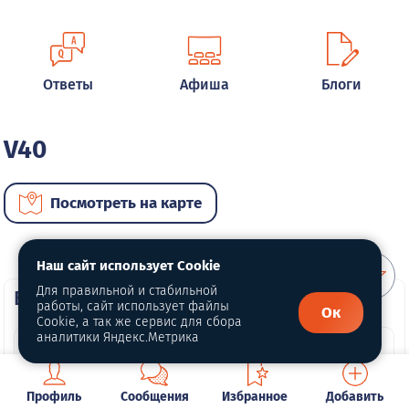
Ответы
Афиша
Блоги
V40
Посмотреть на карте
Наш сайт использует Cookie
Для правильной и стабильной
ВИП автомобили
работы, сайт использует файлы
Ок
Cookie, а так же сервис для сбора
аналитики Яндекс.Метрика
Профиль
Сообщения
Избранное
Добавить