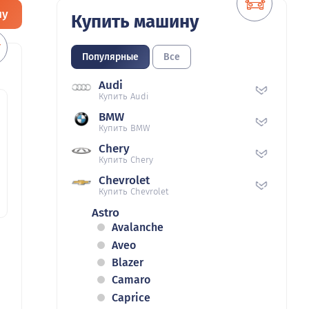
ну
Купить машину
Популярные
Все
Audi
Купить Audi
BMW
Купить BMW
Chery
Купить Chery
Chevrolet
Купить Chevrolet
Astro
Avalanche
Aveo
Blazer
Camaro
Caprice