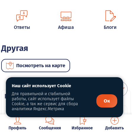
Ответы
Афиша
Блоги
Другая
Посмотреть на карте
Наш сайт использует Cookie
Для правильной и стабильной
ВИП автомобили
работы, сайт использует файлы
Ок
Cookie, а так же сервис для сбора
аналитики Яндекс.Метрика
Профиль
Сообщения
Избранное
Добавить