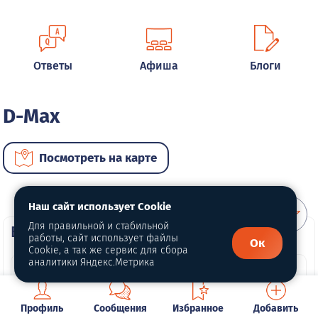
Ответы
Афиша
Блоги
D-Max
Посмотреть на карте
Наш сайт использует Cookie
Для правильной и стабильной
ВИП автомобили
работы, сайт использует файлы
Ок
Cookie, а так же сервис для сбора
аналитики Яндекс.Метрика
Профиль
Сообщения
Избранное
Добавить