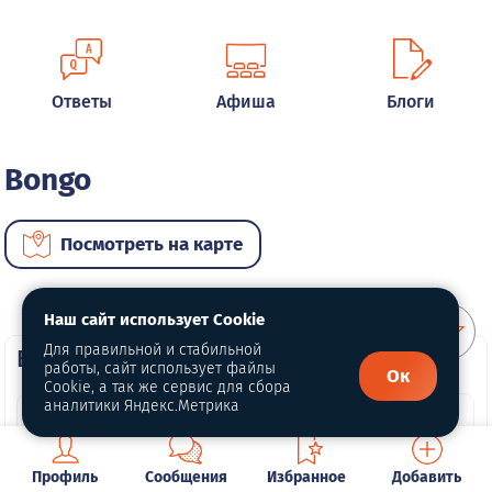
Ответы
Афиша
Блоги
Bongo
Посмотреть на карте
Наш сайт использует Cookie
Для правильной и стабильной
ВИП автомобили
работы, сайт использует файлы
Ок
Cookie, а так же сервис для сбора
аналитики Яндекс.Метрика
Профиль
Сообщения
Избранное
Добавить