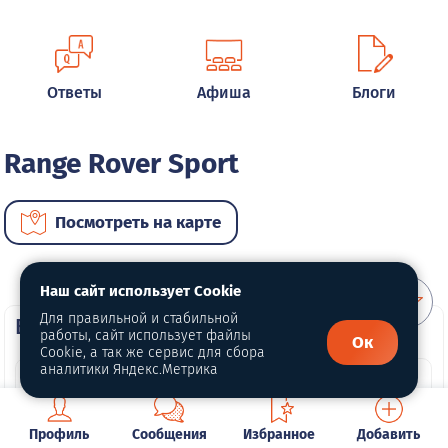
Ответы
Афиша
Блоги
Range Rover Sport
Посмотреть на карте
Наш сайт использует Cookie
Для правильной и стабильной
ВИП автомобили
работы, сайт использует файлы
Ок
Cookie, а так же сервис для сбора
аналитики Яндекс.Метрика
Профиль
Сообщения
Избранное
Добавить