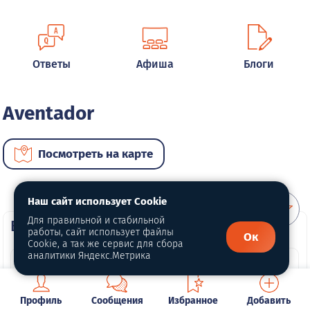
Ответы
Афиша
Блоги
Aventador
Посмотреть на карте
Наш сайт использует Cookie
Для правильной и стабильной
ВИП автомобили
работы, сайт использует файлы
Ок
Cookie, а так же сервис для сбора
аналитики Яндекс.Метрика
Профиль
Сообщения
Избранное
Добавить