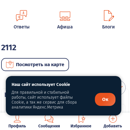
Ответы
Афиша
Блоги
2112
Посмотреть на карте
Наш сайт использует Cookie
Для правильной и стабильной
ВИП автомобили
работы, сайт использует файлы
Ок
Cookie, а так же сервис для сбора
аналитики Яндекс.Метрика
Профиль
Сообщения
Избранное
Добавить