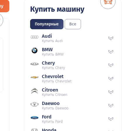
ну
Купить машину
Популярные
Все
Audi
Купить Audi
BMW
Купить BMW
Chery
Купить Chery
Chevrolet
Купить Chevrolet
Citroen
Купить Citroen
Daewoo
Купить Daewoo
Ford
Купить Ford
Honda