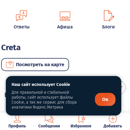
Ответы
Афиша
Блоги
Creta
Посмотреть на карте
Наш сайт использует Cookie
Для правильной и стабильной
ВИП автомобили
работы, сайт использует файлы
Ок
Cookie, а так же сервис для сбора
аналитики Яндекс.Метрика
Профиль
Сообщения
Избранное
Добавить