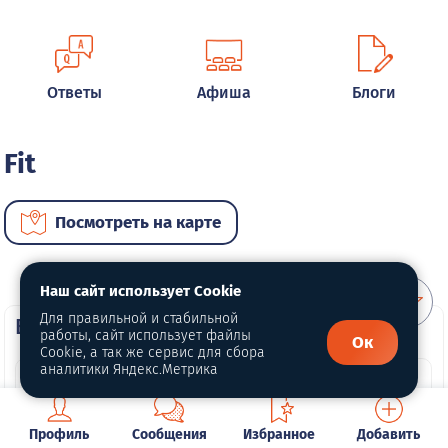
Ответы
Афиша
Блоги
Fit
Посмотреть на карте
Наш сайт использует Cookie
Для правильной и стабильной
ВИП автомобили
работы, сайт использует файлы
Ок
Cookie, а так же сервис для сбора
аналитики Яндекс.Метрика
Профиль
Сообщения
Избранное
Добавить