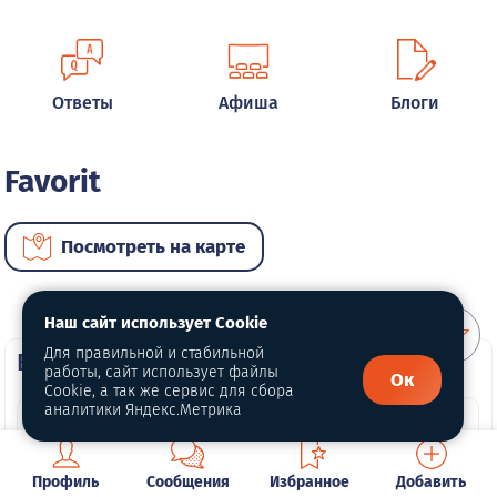
Ответы
Афиша
Блоги
Favorit
Посмотреть на карте
Наш сайт использует Cookie
Для правильной и стабильной
ВИП автомобили
работы, сайт использует файлы
Ок
Cookie, а так же сервис для сбора
аналитики Яндекс.Метрика
Профиль
Сообщения
Избранное
Добавить