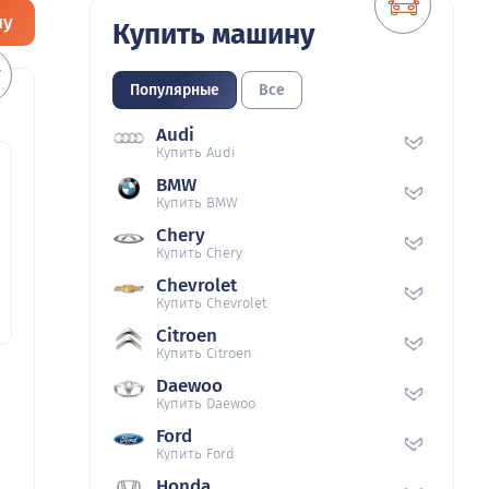
ну
Купить машину
Популярные
Все
Audi
Купить Audi
BMW
Купить BMW
Chery
Купить Chery
Chevrolet
Купить Chevrolet
Citroen
Купить Citroen
Daewoo
Купить Daewoo
Ford
Купить Ford
Honda