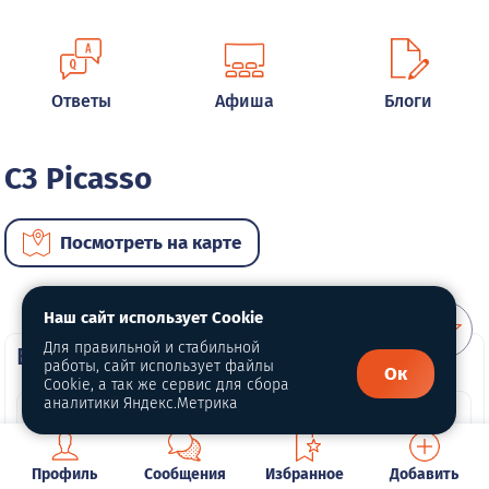
Ответы
Афиша
Блоги
C3 Picasso
Посмотреть на карте
Наш сайт использует Cookie
Для правильной и стабильной
ВИП автомобили
работы, сайт использует файлы
Ок
Cookie, а так же сервис для сбора
аналитики Яндекс.Метрика
Профиль
Сообщения
Избранное
Добавить