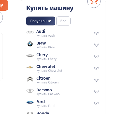
ну
Купить машину
Популярные
Все
Audi
Купить Audi
BMW
Купить BMW
Chery
Купить Chery
Chevrolet
Купить Chevrolet
Citroen
Купить Citroen
Daewoo
Купить Daewoo
Ford
Купить Ford
Honda