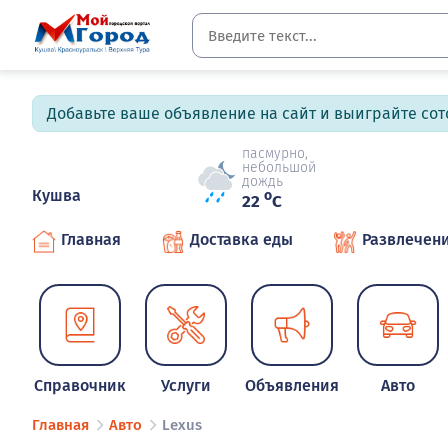
Добавьте ваше объявление на сайт и выиграйте сото
пасмурно,
небольшой
дождь
Кушва
o
22
C
Главная
Доставка еды
Развлечен
Справочник
Услуги
Объявления
Авто
Главная
Авто
Lexus