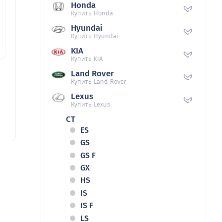
Honda
Купить Honda
Hyundai
Купить Hyundai
KIA
Купить KIA
Land Rover
Купить Land Rover
Lexus
Купить Lexus
CT
ES
GS
GS F
GX
HS
IS
IS F
LS