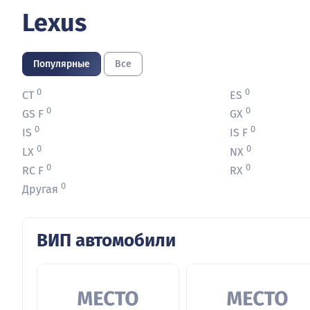
Lexus
Популярные
Все
0
0
CT
ES
0
0
GS F
GX
0
0
IS
IS F
0
0
LX
NX
0
0
RC F
RX
0
Другая
ВИП автомобили