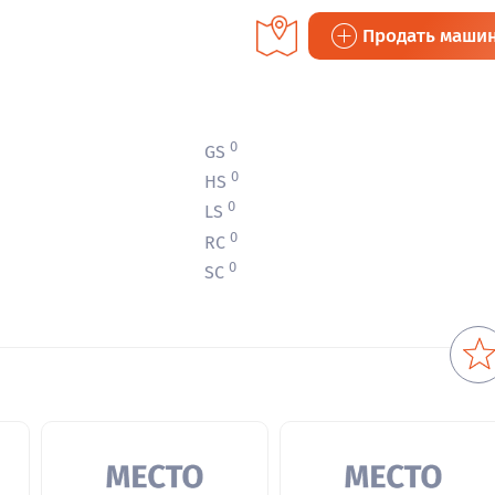
Продать маши
0
GS
0
HS
0
LS
0
RC
0
SC