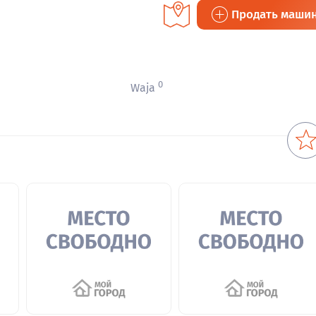
Продать маши
0
Waja