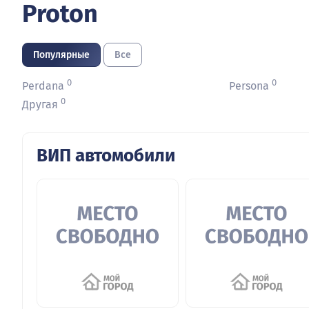
Proton
Популярные
Все
0
0
Perdana
Persona
0
Другая
ВИП автомобили