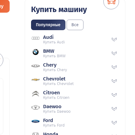
ну
Купить машину
Популярные
Все
Audi
Купить Audi
BMW
Купить BMW
Chery
Купить Chery
Chevrolet
Купить Chevrolet
Citroen
Купить Citroen
Daewoo
Купить Daewoo
Ford
Купить Ford
Honda