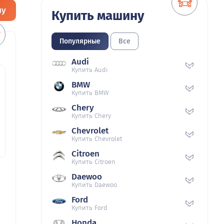
ну
Купить машину
Популярные
Все
Audi
Купить Audi
BMW
Купить BMW
Chery
Купить Chery
Chevrolet
Купить Chevrolet
Citroen
Купить Citroen
Daewoo
Купить Daewoo
Ford
Купить Ford
Honda