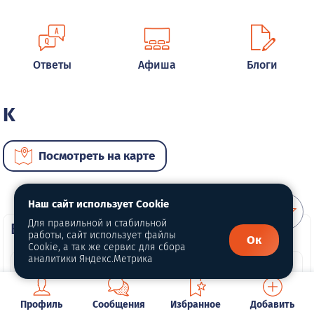
Ответы
Афиша
Блоги
K
Посмотреть на карте
Наш сайт использует Cookie
Для правильной и стабильной
ВИП автомобили
работы, сайт использует файлы
Ок
Cookie, а так же сервис для сбора
аналитики Яндекс.Метрика
Профиль
Сообщения
Избранное
Добавить