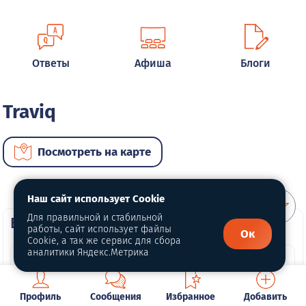
Ответы
Афиша
Блоги
Traviq
Посмотреть на карте
Наш сайт использует Cookie
Для правильной и стабильной
ВИП автомобили
работы, сайт использует файлы
Ок
Cookie, а так же сервис для сбора
аналитики Яндекс.Метрика
Профиль
Сообщения
Избранное
Добавить