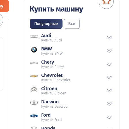
ну
Купить машину
Популярные
Все
Audi
Купить Audi
BMW
Купить BMW
Chery
Купить Chery
Chevrolet
Купить Chevrolet
Citroen
Купить Citroen
Daewoo
Купить Daewoo
Ford
Купить Ford
Honda