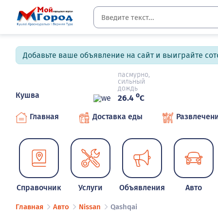
Добавьте ваше объявление на сайт и выиграйте сото
пасмурно,
сильный
дождь
Кушва
o
26.4
C
Главная
Доставка еды
Развлечен
Справочник
Услуги
Объявления
Авто
Главная
Авто
Nissan
Qashqai