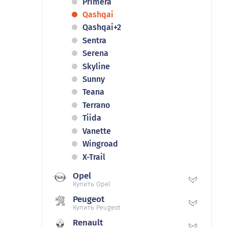
Primera
Qashqai
Qashqai+2
Sentra
Serena
Skyline
Sunny
Teana
Terrano
Tiida
Vanette
Wingroad
X-Trail
Opel
Купить Opel
Peugeot
Купить Peugeot
Renault